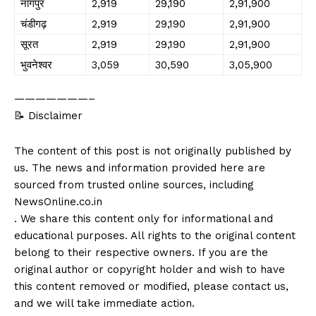
नागपुर
₹2,919
₹29,190
₹2,91,900
चंडीगढ़
₹2,919
₹29,190
₹2,91,900
सूरत
₹2,919
₹29,190
₹2,91,900
भुवनेश्वर
₹3,059
₹30,590
₹3,05,900
———————–
📝 Disclaimer
The content of this post is not originally published by
us. The news and information provided here are
sourced from trusted online sources, including
NewsOnline.co.in
. We share this content only for informational and
educational purposes. All rights to the original content
belong to their respective owners. If you are the
original author or copyright holder and wish to have
this content removed or modified, please contact us,
and we will take immediate action.