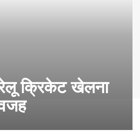
ेलू क्रिकेट खेलना
ै वजह