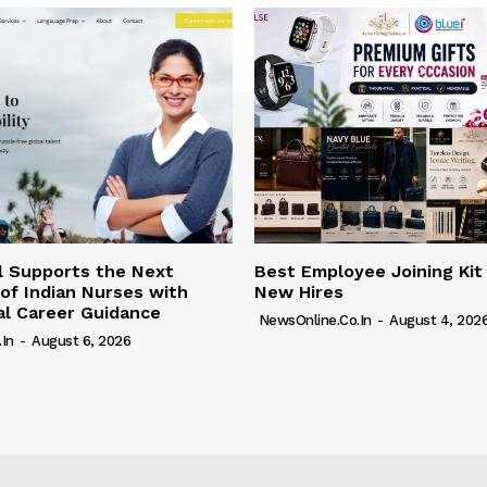
l Supports the Next
Best Employee Joining Kit
of Indian Nurses with
New Hires
al Career Guidance
NewsOnline.co.in
-
August 4, 202
in
-
August 6, 2026