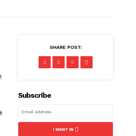
SHARE POST:
ी
Subscribe
तो
I WANT IN