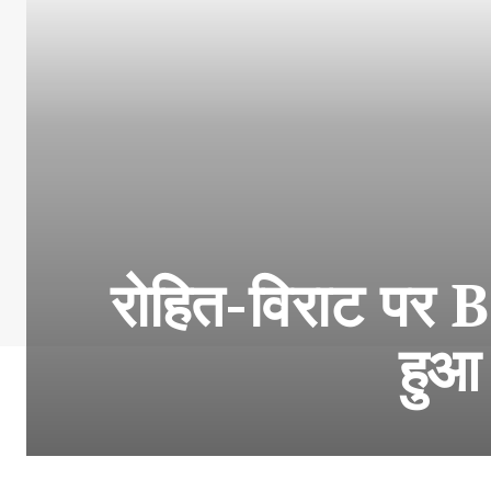
रोहित-विराट पर B
हुआ 