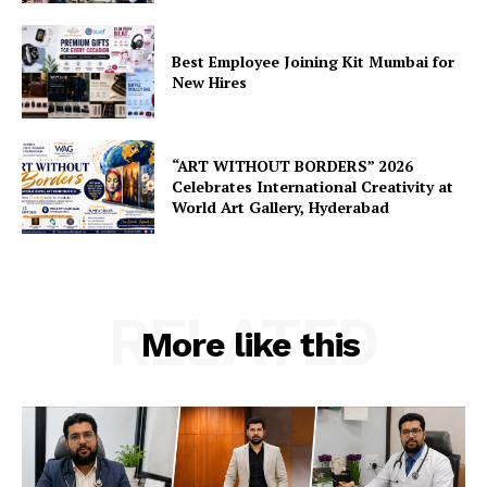
Best Employee Joining Kit Mumbai for
New Hires
“ART WITHOUT BORDERS” 2026
Celebrates International Creativity at
World Art Gallery, Hyderabad
RELATED
More like this