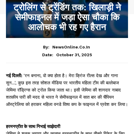
ट्रोलिंग से ट्रेंडिंग तक: खिलाड़ी ने
सेमीफाइनल में जड़ा ऐसा चौका कि
आलोचक भी रह गए हैरान
By:
NewsOnline.co.in
October 31, 2025
Date:
नई दिल्ली:
'रन बनाना, वो क्या होता है। मेरा क्रिंज रील्स देख और गाना
सुन…', कुछ इस तरह सोशल मीडिया पर भारतीय महिला टीम की बल्लेबाज
जेमिमा रॉड्रिग्स को ट्रोल किया जाता था। इसी जेमिमा की शानदार नाबाद
शतकीय पारी की मदद से भारत ने सेमीफाइनल में सात बार की चैंपियन
ऑस्ट्रेलिया को हराकर महिला वनडे विश्व कप के फाइनल में प्रवेश कर लिया।
हरमनप्रीत के साथ निभाई साझेदारी
जेमिमा ने शतक लगाया और कप्तान हरमनप्रीत के साथ तीसरे विकेट के लिए