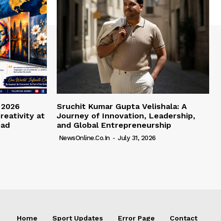
 2026
Sruchit Kumar Gupta Velishala: A
reativity at
Journey of Innovation, Leadership,
bad
and Global Entrepreneurship
NewsOnline.co.in
-
July 31, 2026
Home
Sport Updates
Error Page
Contact