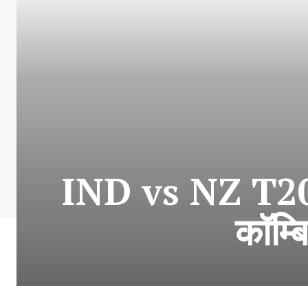
IND vs NZ T20 Se
कॉम्ब