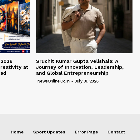
 2026
Sruchit Kumar Gupta Velishala: A
reativity at
Journey of Innovation, Leadership,
bad
and Global Entrepreneurship
NewsOnline.co.in
-
July 31, 2026
Home
Sport Updates
Error Page
Contact