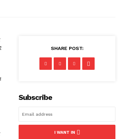
ट
ए
SHARE POST:
ा
Subscribe
I WANT IN
र