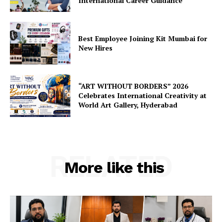
International Career Guidance
Best Employee Joining Kit Mumbai for
New Hires
“ART WITHOUT BORDERS” 2026
Celebrates International Creativity at
World Art Gallery, Hyderabad
RELATED
More like this