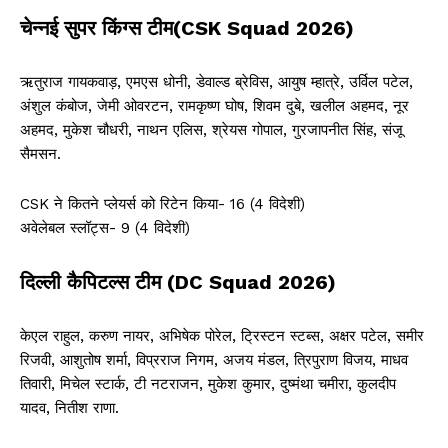
चेन्नई सुपर किंग्स टीम(CSK Squad 2026)
ऋतुराज गायकवाड़, एमएस धोनी, डेवाल्ड ब्रेविस, आयुष म्हात्रे, उर्विल पटेल,
अंशुल कंबोज, जेमी ओवरटन, रामकृष्ण घोष, शिवम दुबे, खलील अहमद, नूर
अहमद, मुकेश चौधरी, नाथन एलिस, श्रेयस गोपाल, गुरजापनीत सिंह, संजू
सैमसन.
CSK ने कितने प्लेयर्स को रिटेन किया- 16 (4 विदेशी)
अवेलेबल स्लॉट्स- 9 (4 विदेशी)
दिल्ली कैपिटल्स टीम (DC Squad 2026)
केएल राहुल, करुण नायर, अभिषेक पोरेल, ट्रिस्टन स्टब्स, अक्षर पटेल, समीर
रिजवी, आशुतोष शर्मा, विप्रराज निगम, अजय मंडल, त्रिपुराण विजय, माधव
तिवारी, मिचेल स्टार्क, टी नटराजन, मुकेश कुमार, दुष्मंथा चमीरा, कुलदीप
यादव, नितीश राणा.