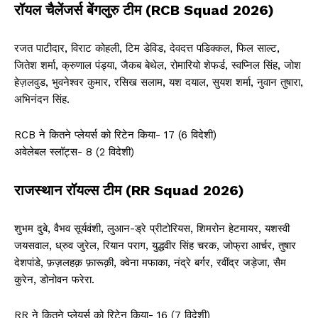
रॉयल चैलेंजर्स बेंगलुरु टीम (RCB Squad 2026)
रजत पाटीदार, विराट कोहली, टिम डेविड, देवदत्त पडिक्कल, फिल साल्ट,
जितेश शर्मा, क्रुणाल पंड्या, जैकब बेथेल, रोमारियो शेफर्ड, स्वप्निल सिंह, जोश
हेज़लवुड, भुवनेश्‍वर कुमार, रसिख सलाम, यश दयाल, सुयश शर्मा, नुवान तुषारा,
अभिनंदन सिंह.
RCB ने कितने प्लेयर्स को रिटेन किया- 17 (6 विदेशी)
अवेलेबल स्लॉट्स- 8 (2 विदेशी)
राजस्थान रॉयल्स टीम (RR Squad 2026)
शुभम दुबे, वैभव सूर्यवंशी, लुआन-ड्रे प्रीटोरियस, शिमरोन हेटमायर, यशस्वी
जयसवाल, ध्रुव जुरेल, रियान पराग, युद्धवीर सिंह चरक, जोफ्रा आर्चर, तुषार
देशपांडे, फ़ज़लहक़ फ़ारूक़ी, क्वेना मफाका, नंद्रे बर्गर, रवींद्र जड़ेजा, सैम
कुरेन, डोनोवन फरेरा.
RR ने कितने प्लेयर्स को रिटेन किया- 16 (7 विदेशी)