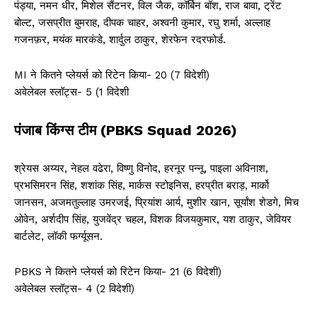
पंड्या, नमन धीर, मिशेल सैंटनर, विल जैक, कॉर्बिन बॉश, राज बावा, ट्रेंट
बोल्ट, जसप्रीत बुमराह, दीपक चाहर, अश्वनी कुमार, रघु शर्मा, अल्लाह
गजनफ़र, मयंक मारकंडे, शार्दुल ठाकुर, शेरफेन रदरफोर्ड.
MI ने कितने प्लेयर्स को रिटेन किया- 20 (7 विदेशी)
अवेलेबल स्लॉट्स- 5 (1 विदेशी
पंजाब किंग्स टीम (PBKS Squad 2026)
श्रेयस अय्यर, नेहल वढेरा, विष्णु विनोद, हरनूर पन्नू, पाइला अविनाश,
प्रभसिमरन सिंह, शशांक सिंह, मार्कस स्टोइनिस, हरप्रीत बराड़, मार्को
जानसन, अजमतुल्लाह उमरजई, प्रियांश आर्य, मुशीर खान, सूर्यांश शेडगे, मिच
ओवेन, अर्शदीप सिंह, युजवेंद्र चहल, विशक विजयकुमार, यश ठाकुर, जेवियर
बार्टलेट, लॉकी फर्ग्यूसन.
PBKS ने कितने प्लेयर्स को रिटेन किया- 21 (6 विदेशी)
अवेलेबल स्लॉट्स- 4 (2 विदेशी)