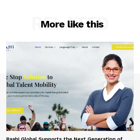
RELATED
More like this
Raahi Global Supports the Next Generation of