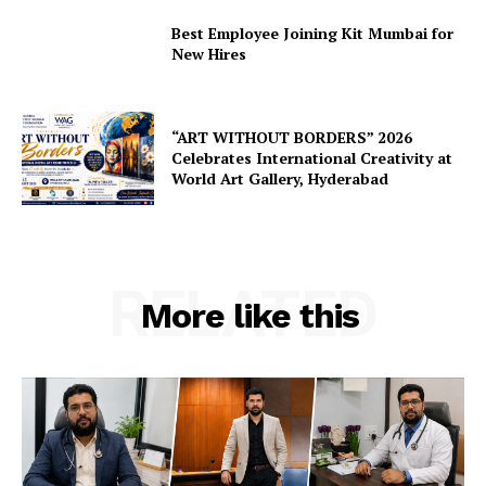
Best Employee Joining Kit Mumbai for
New Hires
“ART WITHOUT BORDERS” 2026
Celebrates International Creativity at
World Art Gallery, Hyderabad
RELATED
More like this