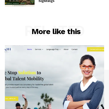
Sightings
RELATED
More like this