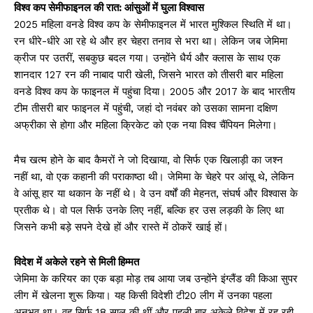
विश्व कप सेमीफाइनल की रात: आंसुओं में घुला विश्वास
2025 महिला वनडे विश्व कप के सेमीफाइनल में भारत मुश्किल स्थिति में था।
रन धीरे-धीरे आ रहे थे और हर चेहरा तनाव से भरा था। लेकिन जब जेमिमा
क्रीज पर उतरीं, सबकुछ बदल गया। उन्होंने धैर्य और क्लास के साथ एक
शानदार 127 रन की नाबाद पारी खेली, जिसने भारत को तीसरी बार महिला
वनडे विश्व कप के फाइनल में पहुंचा दिया। 2005 और 2017 के बाद भारतीय
टीम तीसरी बार फाइनल में पहुंची, जहां दो नवंबर को उसका सामना दक्षिण
अफ्रीका से होगा और महिला क्रिकेट को एक नया विश्व चैंपियन मिलेगा।
मैच खत्म होने के बाद कैमरों ने जो दिखाया, वो सिर्फ एक खिलाड़ी का जश्न
नहीं था, वो एक कहानी की पराकाष्ठा थी। जेमिमा के चेहरे पर आंसू थे, लेकिन
वे आंसू हार या थकान के नहीं थे। वे उन वर्षों की मेहनत, संघर्ष और विश्वास के
प्रतीक थे। वो पल सिर्फ उनके लिए नहीं, बल्कि हर उस लड़की के लिए था
जिसने कभी बड़े सपने देखे हों और रास्ते में ठोकरें खाई हों।
विदेश में अकेले रहने से मिली हिम्मत
जेमिमा के करियर का एक बड़ा मोड़ तब आया जब उन्होंने इंग्लैंड की किआ सुपर
लीग में खेलना शुरू किया। यह किसी विदेशी टी20 लीग में उनका पहला
अनुभव था। वह सिर्फ 18 साल की थीं और पहली बार अकेले विदेश में रह रही