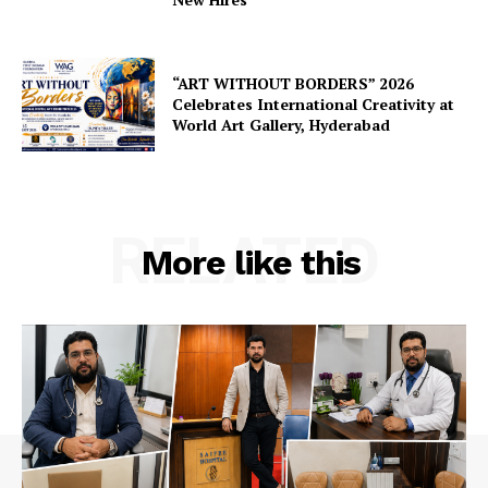
“ART WITHOUT BORDERS” 2026
Celebrates International Creativity at
World Art Gallery, Hyderabad
RELATED
More like this