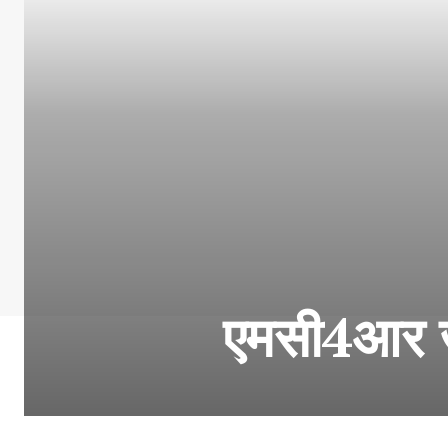
एमसी4आर जी