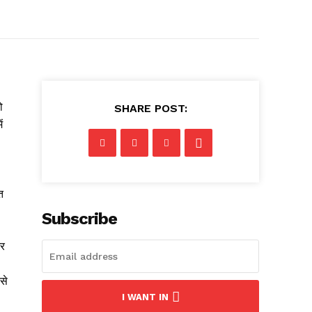
ो
SHARE POST:
ं
ि
Subscribe
और
से
I WANT IN