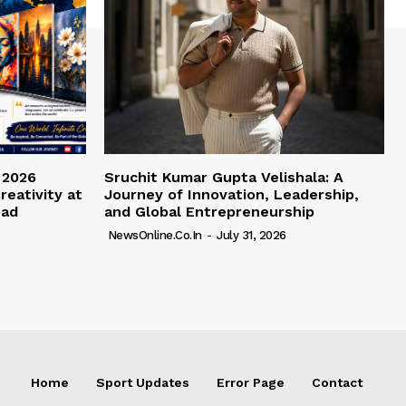
 2026
Sruchit Kumar Gupta Velishala: A
reativity at
Journey of Innovation, Leadership,
bad
and Global Entrepreneurship
NewsOnline.co.in
-
July 31, 2026
Home
Sport Updates
Error Page
Contact