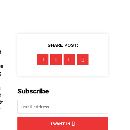
SHARE POST:
ह
जा
ई
ा
Subscribe
े
के
ा
ी
I WANT IN