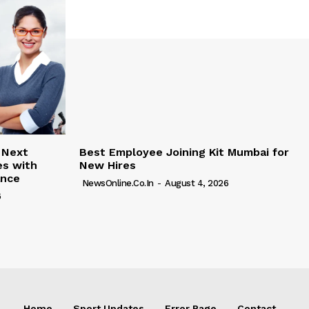
 Next
Best Employee Joining Kit Mumbai for
es with
New Hires
ance
NewsOnline.co.in
-
August 4, 2026
6
Home
Sport Updates
Error Page
Contact