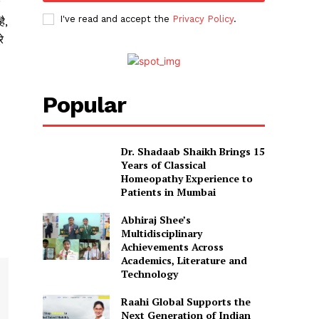
I've read and accept the
Privacy Policy
.
ै,
े
Popular
Dr. Shadaab Shaikh Brings 15
Years of Classical
Homeopathy Experience to
Patients in Mumbai
Abhiraj Shee’s
Multidisciplinary
Achievements Across
Academics, Literature and
Technology
Raahi Global Supports the
Next Generation of Indian