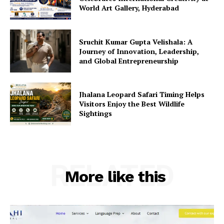
World Art Gallery, Hyderabad
Sruchit Kumar Gupta Velishala: A
Journey of Innovation, Leadership,
and Global Entrepreneurship
Jhalana Leopard Safari Timing Helps
Visitors Enjoy the Best Wildlife
Sightings
RELATED
More like this