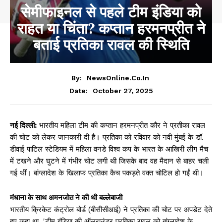
सेमीफाइनल से पहले टीम इंडिया को
राहत या चिंता? कप्तान हरमनप्रीत ने
बताई प्रतिका रावल की स्थिति
By:
NewsOnline.co.in
October 27, 2025
Date:
नई दिल्ली:
भारतीय महिला टीम की कप्तान हरमनप्रीत कौर ने प्रतीका रावल
की चोट को लेकर जानकारी दी है। प्रतिका को रविवार को नवी मुंबई के डॉ.
डीवाई पाटिल स्टेडियम में महिला वनडे विश्व कप के भारत के आखिरी लीग मैच
में टखने और घुटने में गंभीर चोट लगी थी जिसके बाद वह मैदान से बाहर चली
गई थीं। बांग्लादेश के खिलाफ प्रतिका कैच पकड़ते वक्त चोटिल हो गईं थी।
मंधाना के साथ अमनजोत ने की थी बल्लेबाजी
भारतीय क्रिकेट कंट्रोल बोर्ड (बीसीसीआई) ने प्रतिका की चोट पर अपडेट देते
हुए कहा था, 'टीम इंडिया की ऑलराउंडर प्रतिका रावल को बांग्लादेश के