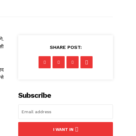
गे.
ऐसी
SHARE POST:
हद
नसे
Subscribe
I WANT IN