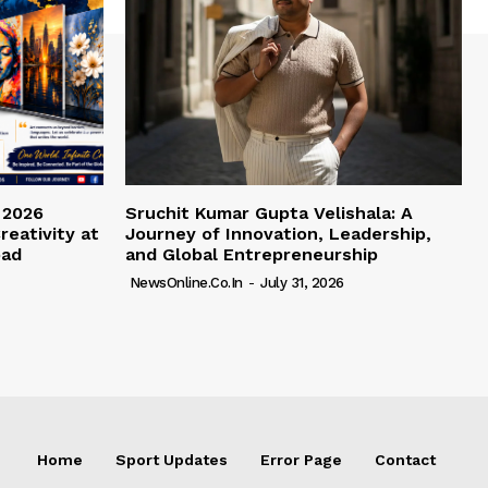
 2026
Sruchit Kumar Gupta Velishala: A
reativity at
Journey of Innovation, Leadership,
bad
and Global Entrepreneurship
NewsOnline.co.in
-
July 31, 2026
Home
Sport Updates
Error Page
Contact