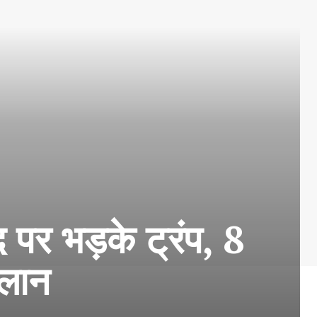
र भड़के ट्रंप, 8
ऐलान