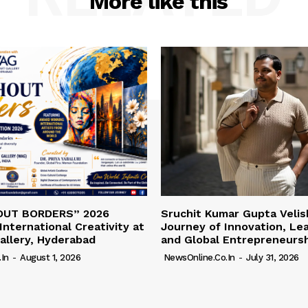
More like this
OUT BORDERS” 2026
Sruchit Kumar Gupta Velis
International Creativity at
Journey of Innovation, Le
allery, Hyderabad
and Global Entrepreneurs
in
-
August 1, 2026
NewsOnline.co.in
-
July 31, 2026