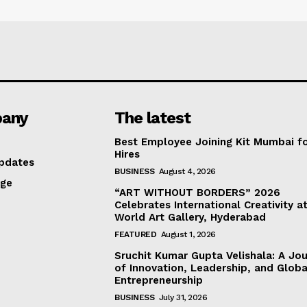
any
The latest
Best Employee Joining Kit Mumbai f
Hires
pdates
BUSINESS
August 4, 2026
age
“ART WITHOUT BORDERS” 2026
Celebrates International Creativity a
World Art Gallery, Hyderabad
FEATURED
August 1, 2026
Sruchit Kumar Gupta Velishala: A Jo
of Innovation, Leadership, and Globa
Entrepreneurship
BUSINESS
July 31, 2026