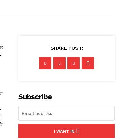
ार
SHARE POST:
प
चा
Subscribe
रण
ी।
टी
I WANT IN