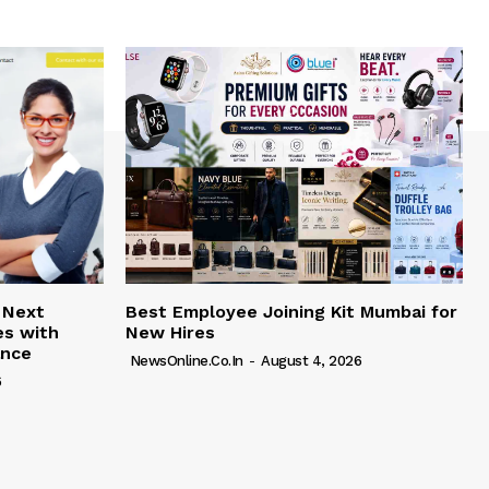
 Next
Best Employee Joining Kit Mumbai for
es with
New Hires
ance
NewsOnline.co.in
-
August 4, 2026
6