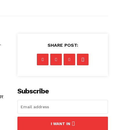
-
SHARE POST:
Subscribe
यर
I WANT IN